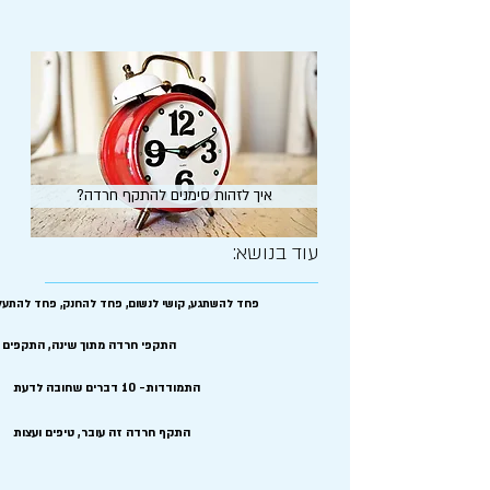
?איך לזהות סימנים להתקף חרדה
עוד בנושא:
פחד להשתגע, קושי לנשום, פחד להחנק, פחד להתעל
התקפי חרדה מתוך שינה, התקפים 
התמודדות- 10 דברים שחובה לדעת
התקף חרדה זה עובר, טיפים ועצות