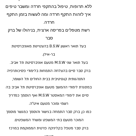
ללא תרופות, טיפול בהתקפי חרדה ומשבר טיפים
איך לזהות התקף חרדה ומה לעשות בזמן התקף
חרדה.
רשת מטפלים בפריסה ארצית, בניהולו של ברק
סבר
בעל תואר ראשון B.S.W בהצטיינות מאוניברסיטת
בר-אילן.
בעל תואר שני M.S.W מטעם אוניברסיטת תל אביב.
ברק סבר סיים בהצלחה התמחות בלימודי פסיכותרפיה
התנהגותית קוגניטיבית בבית החולים תל השומר,
במסגרת לימודי ההמשך מטעם אוניברסיטת תל אביב בה
סיים את לימודי המאסטר M.S.W ואף הוסמך כמדריך
רשמי ומוכר מטעם איט"ה.
כמו כן, ברק סבר התמחה בגישור והוסמך כמגשר מוסמך
המוכר מטעם בתי המשפט ומשרד המשפטים.
ברק סבר מטפל בקליניקה פרטית הממוקמת במרכז