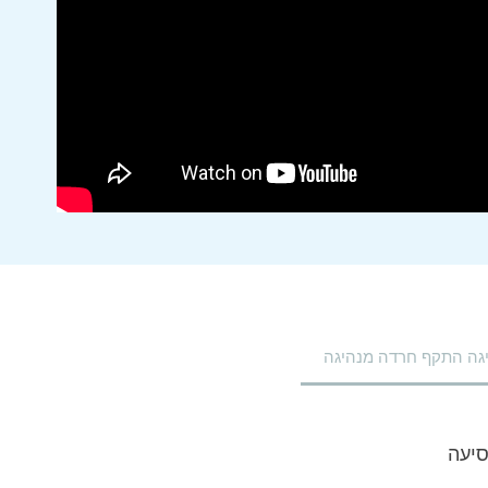
גה התקף חרדה מנהיגה
סיעה