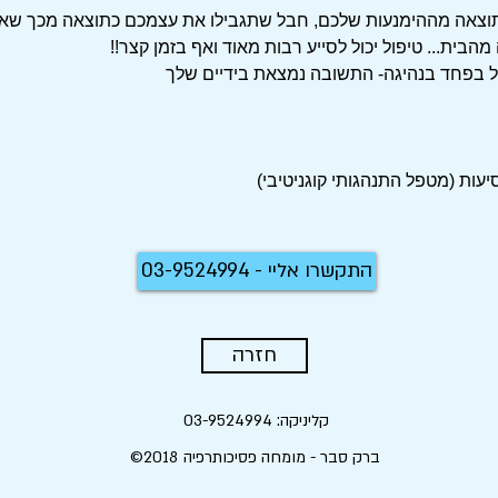
תוצאה מההימנעות שלכם, חבל שתגבילו את עצמכם כתוצאה מכך
שאת
בית... טיפול יכול לסייע רבות מאוד ואף בזמן קצר!!
ל בפחד בנהיגה- התשובה נמצאת בידיים שלך
עות (מטפל התנהגותי קוגניטיבי)
התקשרו אליי - 03-9524994
חזרה
קליניקה: 03-9524994
ברק סבר - מומחה פסיכותרפיה
©2018