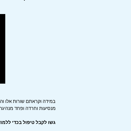
סיבה ספציפית ונראית לע
במידה וקראתם שורות אלו וה
מנסיעות ו
חרדה ופחד מנהיגה,
גשו לקבל טיפול בכדי ללמו