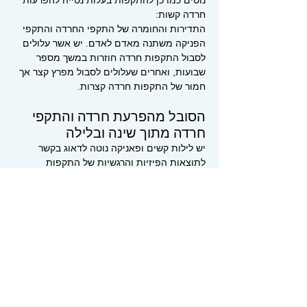
נוטים כמו כן להתקפות בעלות נטייה להפרעות
חרדה קשות:
התדירות והחומרה של התקפי החרדה והתקפי
הפניקה משתנה מאדם לאדם. יש אשר עלולים
לסבול התקפות חרדה חוזרות במשך מספר
שבועות, ו
אחרים שעלולים לסבול מפרץ קצר אך
חמור של התקפות חרדה קצרות.
הסובל מהפרעת חרדה והתקפי
חרדה מתוך שינה ובלילה
יש לילות קשים ופאניקה נוטה לדאוג בקשר
לתוצאות הפיזיות והרגשיות של התקפות
הפאניקה.
אי לכך יש לתת את הדעת ולנסות ולהתגבר על
התקפי חרדה קשים העלולים לפגוע קשות
באיכות חייו של האדם.
טיפול והתמודדות בהתקפי
שינה חזקים מתוך שינה:
חרדה או הפרעות חרדה קשות שייכות לעולם