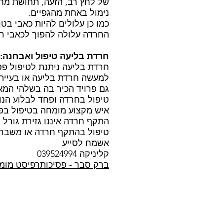
של לחץ רב, הזעה, תחושת מחנ
נימול באחת מהגפיים.
כמו כן עלולים להיות כאבי בטן
החרדה עלולה להפוך לכאבי ראש
חרדת בליעה טיפול ואבחנה:
חרדת בליעה ניתנת לטיפול פסי
למעשה חרדת בליעה או בעיית 
גם פרויד הכיר בה בשלהי המא
טיפול בחרדה ופחד לבלוע הנו 
איש מקצוע מומחה בטיפול בפ
התקף חרדה איננו גזירת גורל 
טיפול בהתקף חרדה או משבר ה
אשמח לסייע
קליניקה 039524994
ברק סבר - פסיכותרפיסט מומ