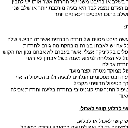
 בשלב או בהיבט משני של החרדה אשר אותו יש להבין
האדם נמצא לבד היא בעיה מורכבת יותר או שלב שני
שלב בתוכו היבטים דיכאוניים יותר
:
שה היבט מסוים של חרדה חברתית אשר זה הביטוי שלה
 בליעה יש לאבחן בצורה מובהקת מה גורם לחרדות
לים בקליניקה אצלי, אשר בעברם לא אבחנו נכון את הקושי
ל לא הצליחה למצוא מענה בשל אבחון לא ראוי
חרדת אכילה
ול ממוקד מטרה וקצר מועד
יה ובסימפטומים הנלווים לבעיה ולרב הטיפול הראוי
רך בטיפול תרופתי מקביל
יפול התנהגותי קוגניטיבי בחרדת בליעה וחרדות אכילה
אוד
י לבלוע קושי לאכול:
 קושי לאכול או לבלוע,
מצוקה גדולה ואף לפגיעה בתיאבון וירידה במשקל,